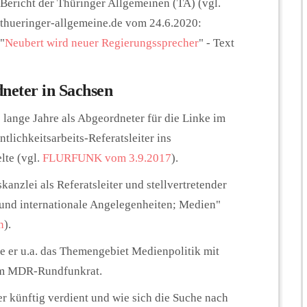
Bericht der Thüringer Allgemeinen (TA) (vgl.
thueringer-allgemeine.de vom 24.6.2020:
"
Neubert wird neuer Regierungssprecher
" - Text
neter in Sachsen
ß lange Jahre als Abgeordneter für die Linke im
tlichkeitsarbeits-Referatsleiter ins
lte (vgl.
FLURFUNK vom 3.9.2017
).
kanzlei als Referatsleiter und stellvertretender
 und internationale Angelegenheiten; Medien"
n
).
e er u.a. das Themengebiet Medienpolitik mit
 im MDR-Rundfunkrat.
r künftig verdient und wie sich die Suche nach