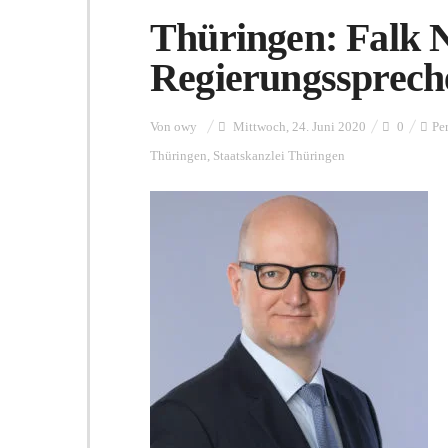
Thüringen: Falk 
Regierungssprech
Von
owy
Mittwoch, 24. Juni 2020
0
Pe
Thüringen
,
Staatskanzlei Thüringen