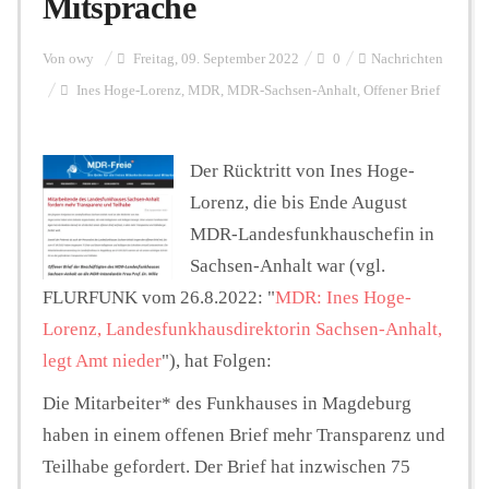
Mitsprache
Personalien
Von
owy
Freitag, 09. September 2022
0
Nachrichten
Ines Hoge-Lorenz
,
MDR
,
MDR-Sachsen-Anhalt
,
Offener Brief
Hintergrund
Der Rücktritt von Ines Hoge-
Lorenz, die bis Ende August
FUNKTURM-Beiträge
MDR-Landesfunkhauschefin in
Sachsen-Anhalt war (vgl.
FLURFUNK vom 26.8.2022: "
MDR: Ines Hoge-
Podcast
Lorenz, Landesfunkhausdirektorin Sachsen-Anhalt,
legt Amt nieder
"), hat Folgen:
Seminare
Die Mitarbeiter* des Funkhauses in Magdeburg
haben in einem offenen Brief mehr Transparenz und
Unterstützen
Teilhabe gefordert. Der Brief hat inzwischen 75