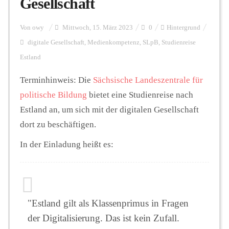
Gesellschaft
Personalien
Von
owy
Mittwoch, 15. März 2023
0
Hintergrund
digitale Gesellschaft
,
Medienkompetenz
,
SLpB
,
Studienreise
Estland
Hintergrund
Terminhinweis: Die
Sächsische Landeszentrale für
politische Bildung
bietet eine Studienreise nach
FUNKTURM-Beiträge
Estland an, um sich mit der digitalen Gesellschaft
dort zu beschäftigen.
Podcast
In der Einladung heißt es:
Seminare
"Estland gilt als Klassenprimus in Fragen
Unterstützen
der Digitalisierung. Das ist kein Zufall.