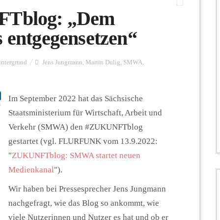
Tblog: „Dem
s entgegensetzen“
intergrund
Jens Jungmann
,
Martin Dulig
,
SMWA
,
Im September 2022 hat das Sächsische
Staatsministerium für Wirtschaft, Arbeit und
Verkehr (SMWA) den #ZUKUNFTblog
gestartet (vgl. FLURFUNK vom 13.9.2022:
"
ZUKUNFTblog: SMWA startet neuen
Medienkanal
").
Wir haben bei Pressesprecher Jens Jungmann
nachgefragt, wie das Blog so ankommt, wie
viele Nutzerinnen und Nutzer es hat und ob er