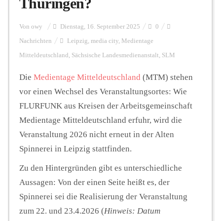
Thüringen?
Personalien
Von
owy
Dienstag, 16. September 2025
0
Nachrichten
Leipzig
,
media city
,
Medientage
Mitteldeutschland
,
Sächsische Landesmedienanstalt
,
SLM
Hintergrund
Die
Medientage Mitteldeutschland
(MTM) stehen
vor einen Wechsel des Veranstaltungsortes: Wie
FUNKTURM-Beiträge
FLURFUNK aus Kreisen der Arbeitsgemeinschaft
Medientage Mitteldeutschland erfuhr, wird die
Veranstaltung 2026 nicht erneut in der Alten
Podcast
Spinnerei in Leipzig stattfinden.
Zu den Hintergründen gibt es unterschiedliche
Seminare
Aussagen: Von der einen Seite heißt es, der
Spinnerei sei die Realisierung der Veranstaltung
Unterstützen
zum 22. und 23.4.2026 (
Hinweis: Datum