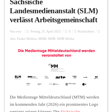
Sächsische
Landesmedienanstalt (SLM)
Personalien
verlässt Arbeitsgemeinschaft
Hintergrund
Von
owy
Freitag, 25. April 2025
0
Nachrichten
Arte
,
Funke Medien
,
MDM
,
MDR
,
MDR Media
FUNKTURM-Beiträge
Podcast
Seminare
Die Medientage Mitteldeutschland (MTM) werden
im kommenden Jahr (2026) ein prominentes Logo
Unterstützen
weniger zeigen können: Die
Sächsische