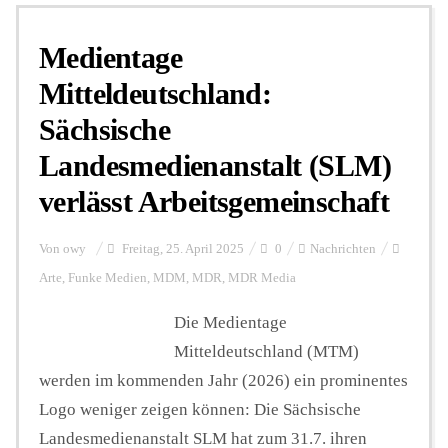
Medientage
Personalien
Mitteldeutschland:
Sächsische
Hintergrund
Landesmedienanstalt (SLM)
verlässt Arbeitsgemeinschaft
FUNKTURM-Beiträge
Von
owy
Freitag, 25. April 2025
0
Nachrichten
Podcast
Arte
,
Funke Medien
,
MDM
,
MDR
,
MDR Media
Die Medientage
Mitteldeutschland (MTM)
Seminare
werden im kommenden Jahr (2026) ein prominentes
Logo weniger zeigen können: Die Sächsische
Unterstützen
Landesmedienanstalt SLM hat zum 31.7. ihren