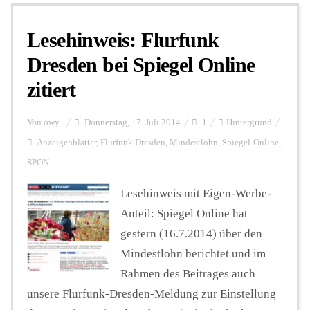
Lesehinweis: Flurfunk
Personalien
Dresden bei Spiegel Online
zitiert
Hintergrund
Von
owy
Donnerstag, 17. Juli 2014
1
Hintergrund
FUNKTURM-Beiträge
Anzeigenblätter
,
Flurfunk Dresden
,
Mindestlohn
,
Spiegel-Online
,
SPON
Lesehinweis mit Eigen-Werbe-
Podcast
Anteil: Spiegel Online hat
gestern (16.7.2014) über den
Seminare
Mindestlohn berichtet und im
Rahmen des Beitrages auch
Unterstützen
unsere Flurfunk-Dresden-Meldung zur Einstellung