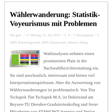
Wählerwanderung: Statistik-
Personalien
Voyeurismus mit Problemen
Hintergrund
Von
gast
Montag, 15. Juli 2019
0
Hintergrund
ARD
,
Bundestagswahl
,
DNN
,
Europawahl
,
Infratest dimap
FUNKTURM-Beiträge
Wahlanalysen nehmen einen
prominenten Platz in der
Nachwahlberichterstattung ein.
Podcast
Sie sind anschaulich, interessant und bieten viel
Interpretationsspielraum. Aber die Auswertung von
Seminare
Wählerwanderungen ist problematisch. Von Tim
Tschapek Tim Tschapek M.A. ist Doktorand am
Boysen-TU Dresden-Graduiertenkolleg und freier
Unterstützen
Mitarbeiter von STAWOWY Agentur und Verlag.