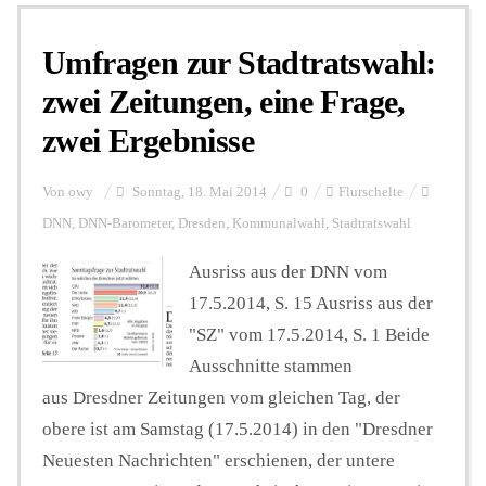
Umfragen zur Stadtratswahl:
Personalien
zwei Zeitungen, eine Frage,
zwei Ergebnisse
Hintergrund
Von
owy
Sonntag, 18. Mai 2014
0
Flurschelte
FUNKTURM-Beiträge
DNN
,
DNN-Barometer
,
Dresden
,
Kommunalwahl
,
Stadtratswahl
Ausriss aus der DNN vom
17.5.2014, S. 15 Ausriss aus der
Podcast
"SZ" vom 17.5.2014, S. 1 Beide
Ausschnitte stammen
Seminare
aus Dresdner Zeitungen vom gleichen Tag, der
obere ist am Samstag (17.5.2014) in den "Dresdner
Unterstützen
Neuesten Nachrichten" erschienen, der untere