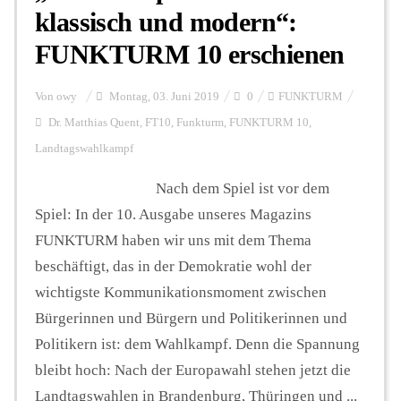
klassisch und modern“:
FUNKTURM 10 erschienen
Hintergrund
Von
owy
Montag, 03. Juni 2019
0
FUNKTURM
FUNKTURM-Beiträge
Dr. Matthias Quent
,
FT10
,
Funkturm
,
FUNKTURM 10
,
Landtagswahlkampf
Nach dem Spiel ist vor dem
Podcast
Spiel: In der 10. Ausgabe unseres Magazins
FUNKTURM haben wir uns mit dem Thema
Seminare
beschäftigt, das in der Demokratie wohl der
wichtigste Kommunikationsmoment zwischen
Unterstützen
Bürgerinnen und Bürgern und Politikerinnen und
Politikern ist: dem Wahlkampf. Denn die Spannung
bleibt hoch: Nach der Europawahl stehen jetzt die
Landtagswahlen in Brandenburg, Thüringen und ...