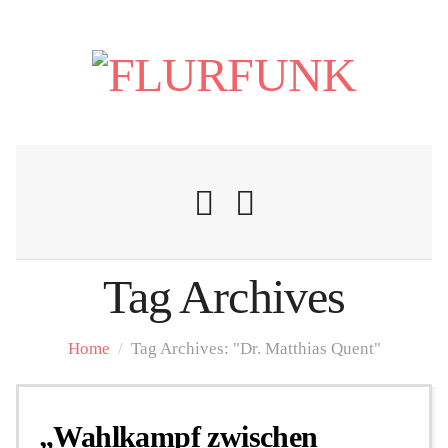
Tag Archives
Nachrichten
Home
/
Tag Archives: "Dr. Matthias Quent"
Flurschelte
„Wahlkampf zwischen
Personalien