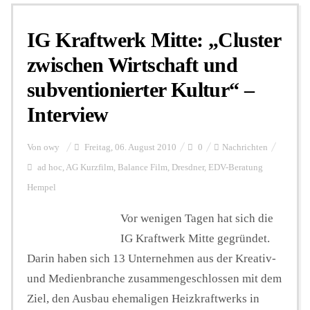
IG Kraftwerk Mitte: „Cluster
Personalien
zwischen Wirtschaft und
subventionierter Kultur“ –
Hintergrund
Interview
FUNKTURM-Beiträge
Von
owy
Freitag, 06. August 2010
0
Nachrichten
ad hoc
,
AG Kurzfilm
,
Balance Film
,
Dresdner
,
EDV-Beratung
Hempel
Podcast
Vor wenigen Tagen hat sich die
IG Kraftwerk Mitte gegründet.
Seminare
Darin haben sich 13 Unternehmen aus der Kreativ-
und Medienbranche zusammengeschlossen mit dem
Unterstützen
Ziel, den Ausbau ehemaligen Heizkraftwerks in