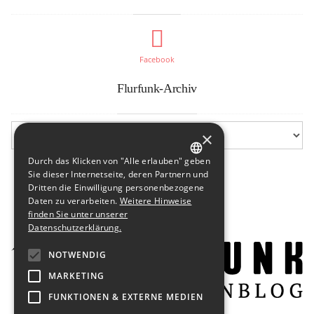
Facebook
Flurfunk-Archiv
×
Durch das Klicken von "Alle erlauben" geben
GERMAN
Sie dieser Internetseite, deren Partnern und
Dritten die Einwilligung personenbezogene
ENGLISH
Daten zu verarbeiten.
Weitere Hinweise
finden Sie unter unserer
Datenschutzerklärung.
NOTWENDIG
MARKETING
FUNKTIONEN & EXTERNE MEDIEN