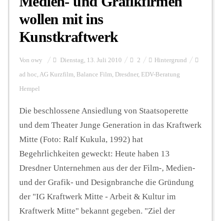
Medien- und Grafikfirmen
wollen mit ins
Kunstkraftwerk
Von
owy
Dienstag, 13. Juli 2010
2
Hintergrund
ad hoc
,
AG Kurzfilm
,
Balance Film
,
Dresdner
,
EDV-Beratung
Hempel
Die beschlossene Ansiedlung von Staatsoperette
und dem Theater Junge Generation in das Kraftwerk
Mitte (Foto: Ralf Kukula, 1992) hat
Begehrlichkeiten geweckt: Heute haben 13
Dresdner Unternehmen aus der der Film-, Medien-
und der Grafik- und Designbranche die Gründung
der "IG Kraftwerk Mitte - Arbeit & Kultur im
Kraftwerk Mitte" bekannt gegeben. "Ziel der