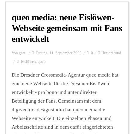
queo media: neue Eislöwen-
Personalien
Webseite gemeinsam mit Fans
entwickelt
Hintergrund
Von
gast
Freitag, 11. September 2009
0
Hintergrund
FUNKTURM-Beiträge
Eislöwen
,
queo
Die Dresdner Crossmedia-Agentur queo media hat
eine neue Webseite für die Dresdner Eislöwen
Podcast
entwickelt - pro bono und unter direkter
Beteiligung der Fans. Gemeinsam mit dem
Seminare
digivectors designstudio hat queo media die
Webseite entwickelt. Die einzelnen Phasen und
Unterstützen
Arbeitsschritte sind in dem dafür eingerichteten