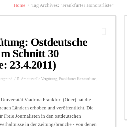
Home
/
Tag Archives: "Frankfurter Honorarliste"
gütung: Ostdeutsche
im Schnitt 30
: 23.4.2011)
tergrund
Arbeitsstelle Vergütung
,
Frankfurter Honorarliste
,
Universität Viadrina Frankfurt (Oder) hat die
 neuen Ländern erhoben und veröffentlicht. Die
für Freie Journalisten in den ostdeutschen
verhältnisse in der Zeitungsbranche - von denen