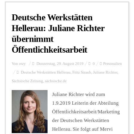
Deutsche Werkstätten
Personalien
Hellerau: Juliane Richter
übernimmt
Hintergrund
Öffentlichkeitsarbeit
FUNKTURM-Beiträge
Von
owy
Donnerstag, 29. August 2019
0
Personalien
Deutsche Werkstätten Hellerau
,
Fritz Straub
,
Juliane Richter
,
Sächsische Zeitung
,
sächsische.de
Podcast
Juliane Richter wird zum
1.9.2019 Leiterin der Abteilung
Seminare
Öffentlichkeitsarbeit/Marketing
der Deutschen Werkstätten
Unterstützen
Hellerau. Sie folgt auf Mervi