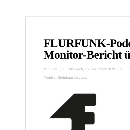
FLURFUNK-Podca
Monitor-Bericht ü
Von
owy
Mittwoch, 16. Dezember 2020
1
Monitor
,
Steinhaus Bautzen