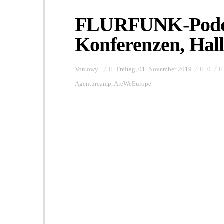
FLURFUNK-Podcas
Konferenzen, Hal
Von
owy
Freitag, 01. November 2019
0
Agenturcamp
,
AreWeEurope