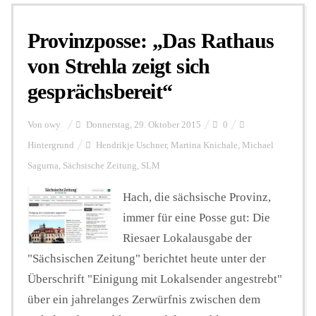
Provinzposse: „Das Rathaus
Personalien
von Strehla zeigt sich
gesprächsbereit“
Hintergrund
Von
owy
Donnerstag, 29. Oktober 2015
0
FUNKTURM-Beiträge
Hintergrund
Hendrikje Uschner
,
Martina Knichale
,
Michael
Sagurna
,
Sächsische Zeitung
,
SLM
Hach, die sächsische Provinz,
Podcast
immer für eine Posse gut: Die
Riesaer Lokalausgabe der
Seminare
"Sächsischen Zeitung" berichtet heute unter der
Überschrift "Einigung mit Lokalsender angestrebt"
Unterstützen
über ein jahrelanges Zerwürfnis zwischen dem