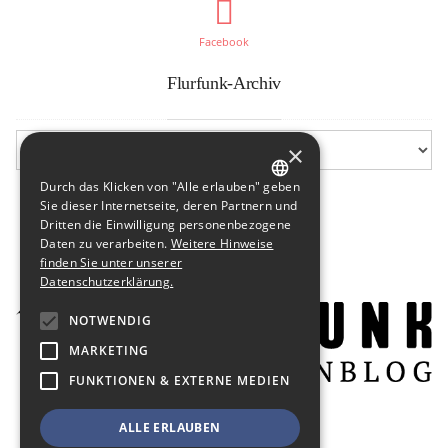
Facebook
Flurfunk-Archiv
×
Durch das Klicken von "Alle erlauben" geben
GERMAN
Sie dieser Internetseite, deren Partnern und
Dritten die Einwilligung personenbezogene
ENGLISH
Daten zu verarbeiten.
Weitere Hinweise
finden Sie unter unserer
Datenschutzerklärung.
NOTWENDIG
MARKETING
FUNKTIONEN & EXTERNE MEDIEN
ALLE ERLAUBEN