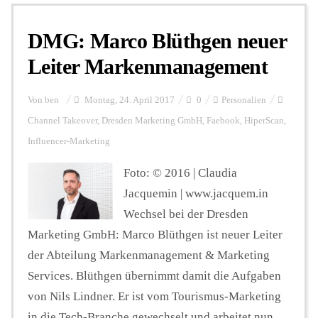
DMG: Marco Blüthgen neuer
Personalien
Leiter Markenmanagement
Hintergrund
Von
ben
Montag, 24. April 2017
0
Personalien
Channel Takeover
,
Dresden Marketing GmbH
,
Faebook
,
HiperScan
,
Influencer-Marketing
FUNKTURM-Beiträge
Foto: © 2016 | Claudia
Jacquemin | www.jacquem.in
Podcast
Wechsel bei der Dresden
Marketing GmbH: Marco Blüthgen ist neuer Leiter
Seminare
der Abteilung Markenmanagement & Marketing
Services. Blüthgen übernimmt damit die Aufgaben
von Nils Lindner. Er ist vom Tourismus-Marketing
Unterstützen
in die Tech-Branche gewechselt und arbeitet nun