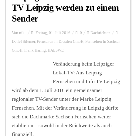
TV Leipzig werden zu einem
Sender
Von
nik
Freitag, 01. Juli 2016
0
Nachrichten
Detlef Stiemer
,
Fernsehen in Dresden GmbH
,
Fernsehen in Sachsen
GmbH
,
Frank Haring
,
HAESWE
Veränderung beim Leipziger
Lokal-TV: Aus Leipzig
Fernsehen und Info TV Leipzig
wird ab dem 1. Juli 2016 ein gemeinsamer
regionaler TV-Sender unter der Marke Leipzig
Fernsehen. Mit der Veränderung in Leipzig dürfte
sich die Dachmarke Sachsen Fernsehen weiter
etablieren – sowohl in der Reichweite als auch
finanziell.