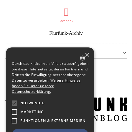
Facebook
Flurfunk-Archiv
×
Durch das Klicken von "Alle erlauben" geben
GERMAN
Sie dieser Internetseite, deren Partnern und
Dritten die Einwilligung personenbezogene
ENGLISH
Daten zu verarbeiten.
Weitere Hinweise
finden Sie unter unserer
Datenschutzerklärung.
NOTWENDIG
MARKETING
FUNKTIONEN & EXTERNE MEDIEN