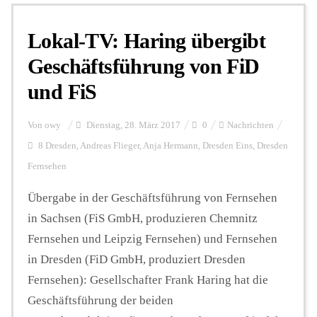
Lokal-TV: Haring übergibt
Personalien
Geschäftsführung von FiD
und FiS
Hintergrund
Von
owy
Dienstag, 28. März 2017
0
Nachrichten
FUNKTURM-Beiträge
8 Dresden
,
Andreas Flieger
,
Anja Hermann
,
Dresden Eins
,
Dresden
Fernsehen
Übergabe in der Geschäftsführung von Fernsehen
Podcast
in Sachsen (FiS GmbH, produzieren Chemnitz
Fernsehen und Leipzig Fernsehen) und Fernsehen
Seminare
in Dresden (FiD GmbH, produziert Dresden
Fernsehen): Gesellschafter Frank Haring hat die
Unterstützen
Geschäftsführung der beiden