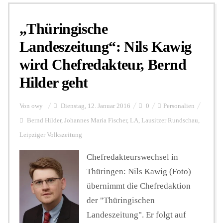
„Thüringische
Personalien
Landeszeitung“: Nils Kawig
wird Chefredakteur, Bernd
Hintergrund
Hilder geht
FUNKTURM-Beiträge
Von
owy
Dienstag, 12. Januar 2016
0
Personalien
Bernd Hilder
,
Johannes Maria Fischer
,
LA
,
Lausitzer Rundschau
,
Leipziger Volkszeitung
Podcast
Chefredakteurswechsel in
Thüringen: Nils Kawig (Foto)
Seminare
übernimmt die Chefredaktion
der "Thüringischen
Unterstützen
Landeszeitung". Er folgt auf