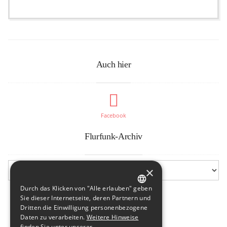
Auch hier
Facebook
Flurfunk-Archiv
×
Durch das Klicken von "Alle erlauben" geben
GERMAN
Sie dieser Internetseite, deren Partnern und
Dritten die Einwilligung personenbezogene
ENGLISH
Daten zu verarbeiten.
Weitere Hinweise
finden Sie unter unserer