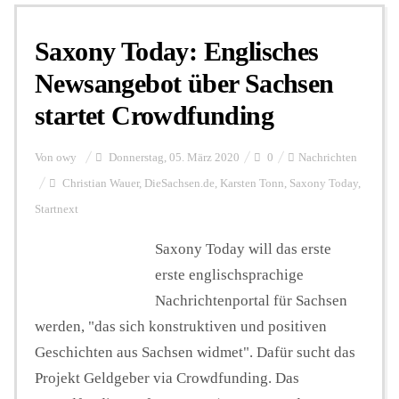
Saxony Today: Englisches
Personalien
Newsangebot über Sachsen
startet Crowdfunding
Hintergrund
Von
owy
Donnerstag, 05. März 2020
0
Nachrichten
FUNKTURM-Beiträge
Christian Wauer
,
DieSachsen.de
,
Karsten Tonn
,
Saxony Today
,
Startnext
Saxony Today will das erste
Podcast
erste englischsprachige
Nachrichtenportal für Sachsen
Seminare
werden, "das sich konstruktiven und positiven
Geschichten aus Sachsen widmet". Dafür sucht das
Unterstützen
Projekt Geldgeber via Crowdfunding. Das