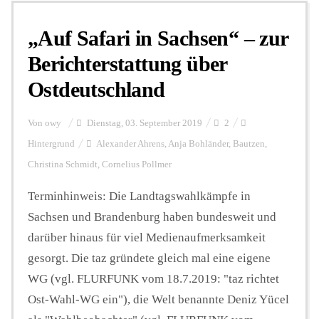
„Auf Safari in Sachsen“ – zur
Berichterstattung über
Ostdeutschland
Von
owy
Dienstag, 03. September 2019
2
Hintergrund
Alexander Ahrens
,
Anja Bohländer
,
Bautzen
,
Christina Schmidt
,
Cornelius Pollmer
Terminhinweis: Die Landtagswahlkämpfe in
Sachsen und Brandenburg haben bundesweit und
darüber hinaus für viel Medienaufmerksamkeit
gesorgt. Die taz gründete gleich mal eine eigene
WG (vgl. FLURFUNK vom 18.7.2019: "taz richtet
Ost-Wahl-WG ein"), die Welt benannte Deniz Yücel