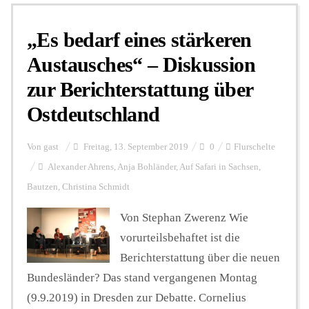
„Es bedarf eines stärkeren
Personalien
Austausches“ – Diskussion
zur Berichterstattung über
Hintergrund
Ostdeutschland
FUNKTURM-Beiträge
Von
gast
Freitag, 13. September 2019
0
Flurschelte
Alexander Ahrens
,
Anja Bohländer
,
Auf Safari in Sachsen
,
Bautzen
,
Christina Schmidt
Podcast
Von Stephan Zwerenz Wie
vorurteilsbehaftet ist die
Seminare
Berichterstattung über die neuen
Bundesländer? Das stand vergangenen Montag
Unterstützen
(9.9.2019) in Dresden zur Debatte. Cornelius