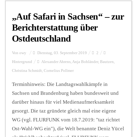
„Auf Safari in Sachsen“ – zur
Berichterstattung über
Ostdeutschland
Von
owy
Dienstag, 03. September 2019
2
Hintergrund
Alexander Ahrens
,
Anja Bohländer
,
Bautzen
,
Christina Schmidt
,
Cornelius Pollmer
Terminhinweis: Die Landtagswahlkämpfe in
Sachsen und Brandenburg haben bundesweit und
darüber hinaus für viel Medienaufmerksamkeit
gesorgt. Die taz gründete gleich mal eine eigene
WG (vgl. FLURFUNK vom 18.7.2019: "taz richtet
Ost-Wahl-WG ein"), die Welt benannte Deniz Yücel