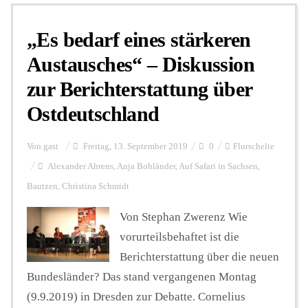
„Es bedarf eines stärkeren
Personalien
Austausches“ – Diskussion
zur Berichterstattung über
Hintergrund
Ostdeutschland
FUNKTURM-Beiträge
Von
gast
Freitag, 13. September 2019
0
Flurschelte
Alexander Ahrens
,
Anja Bohländer
,
Auf Safari in Sachsen
,
Bautzen
,
Christina Schmidt
Podcast
Von Stephan Zwerenz Wie
vorurteilsbehaftet ist die
Seminare
Berichterstattung über die neuen
Bundesländer? Das stand vergangenen Montag
Unterstützen
(9.9.2019) in Dresden zur Debatte. Cornelius