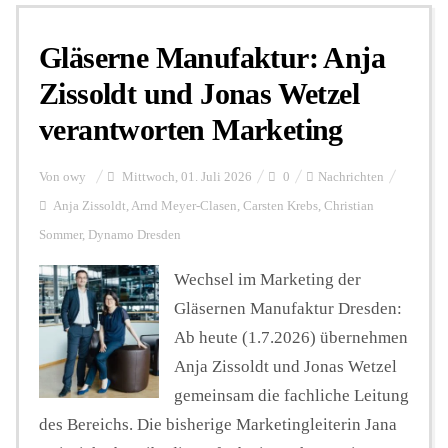
Gläserne Manufaktur: Anja
Personalien
Zissoldt und Jonas Wetzel
verantworten Marketing
Hintergrund
Von
owy
Mittwoch, 01. Juli 2026
0
Nachrichten
FUNKTURM-Beiträge
Anja Zissoldt
,
Arnd Meyer-Clasen
,
Carsten Krebs
,
Christian
Sommer
,
Dynamo Dresden
Wechsel im Marketing der
Podcast
Gläsernen Manufaktur Dresden:
Ab heute (1.7.2026) übernehmen
Seminare
Anja Zissoldt und Jonas Wetzel
gemeinsam die fachliche Leitung
Unterstützen
des Bereichs. Die bisherige Marketingleiterin Jana