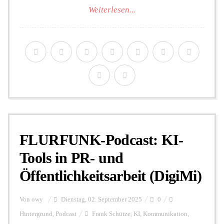
Weiterlesen...
FLURFUNK-Podcast: KI-
Tools in PR- und
Öffentlichkeitsarbeit (DigiMi)
Von
owy
Dienstag, 02. September 2025
0
Hintergrund
,
Podcast
Frank Schütze
,
KI
,
Kommunikation
,