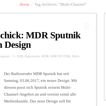
Home
/
Tag Archives: "Multi-Channel"
 schick: MDR Sputnik
m Design
ergrund
DAB
,
Digitalradio
,
MDR
,
MDR SPUTNIK
,
Multi-
Der Radiosender MDR Sputnik hat seit
Samstag, 03.06.2017, ein neues Design. Mit
diesem passt sich Sputnik seinem Multi-
Channel-Angebot an und vereint somit alle
Medienkanäle. Das neue Design soll für