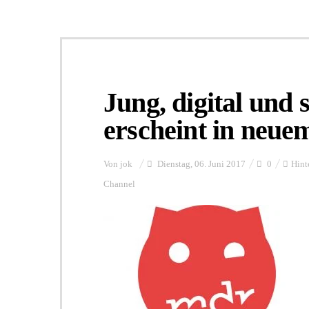
Jung, digital und
erscheint in neue
Von
jok
Dienstag, 06. Juni 2017
0
Hint
Channel