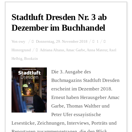
Stadtluft Dresden Nr. 3 ab
Personalien
Dezember im Buchhandel
Hintergrund
Von
owy
Donnerstag, 29. November 2018
1
Hintergrund
Adriana Altaras
,
Amac Garbe
,
Anna Mateur
,
Axel
Helbig
,
Bookzin
FUNKTURM-Beiträge
Die 3. Ausgabe des
Buchmagazins Stadtluft Dresden
Podcast
erscheint im Dezember 2018.
Erneut haben Herausgeber Amac
Seminare
Garbe, Thomas Walther und
Peter Ufer essayistische
Lesestücke, Zeichnungen, Interviews, Porträts und
Unterstützen
Reportagen zusammengetragen, die den Blick