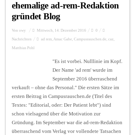
ehemalige ad-rem-Redaktion
gründet Blog
Von
owy
Mittwoch, 14. Dezember 2016
0
Nachrichten
ad rem
,
Amac Gabe
,
Campusrauschen.de
,
caz
,
Matthias Pohl
"Es ist vorbei. Nulllinie im Kopf.
Der Name 'ad rem' wurde im
September 2016 überraschend
verkauft – ohne das Personal." Die ersten Sätze im
ersten Beitrag in Campusrauschen.de (Titel des
Textes: "Editorial, oder: Der Patient lebt") sind
schon vielsagend über die Motivation zur
Gründung. Im September war die ad-rem-Redaktion
überraschend vom Verlag vor vollendete Tatsachen