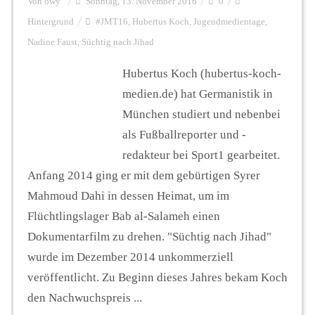
Von
owy
Sonntag, 13. November 2016
0
Hintergrund
#JMT16
,
Hubertus Koch
,
Jugendmedientage
,
Nadine Faust
,
Süchtig nach Jihad
Hubertus Koch (hubertus-koch-
medien.de) hat Germanistik in
München studiert und nebenbei
als Fußballreporter und -
redakteur bei Sport1 gearbeitet.
Anfang 2014 ging er mit dem gebürtigen Syrer
Mahmoud Dahi in dessen Heimat, um im
Flüchtlingslager Bab al-Salameh einen
Dokumentarfilm zu drehen. "Süchtig nach Jihad"
wurde im Dezember 2014 unkommerziell
veröffentlicht. Zu Beginn dieses Jahres bekam Koch
den Nachwuchspreis ...