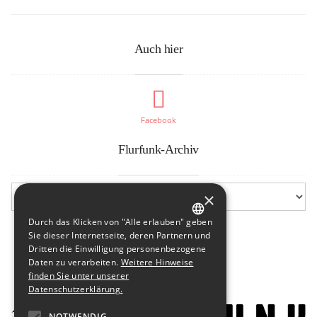
Auch hier
Facebook
Flurfunk-Archiv
×
Durch das Klicken von "Alle erlauben" geben
GERMAN
Sie dieser Internetseite, deren Partnern und
Dritten die Einwilligung personenbezogene
ENGLISH
Daten zu verarbeiten.
Weitere Hinweise
finden Sie unter unserer
Datenschutzerklärung.
NOTWENDIG