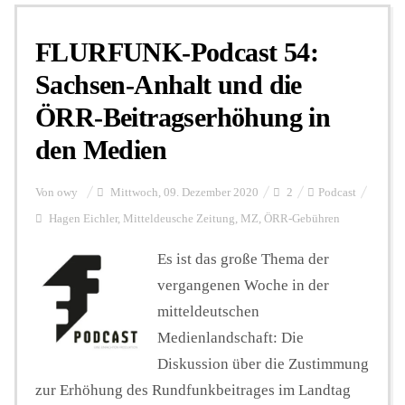
FLURFUNK-Podcast 54:
Personalien
Sachsen-Anhalt und die
ÖRR-Beitragserhöhung in
Hintergrund
den Medien
FUNKTURM-Beiträge
Von
owy
Mittwoch, 09. Dezember 2020
2
Podcast
Hagen Eichler
,
Mitteldeusche Zeitung
,
MZ
,
ÖRR-Gebühren
Podcast
Es ist das große Thema der
vergangenen Woche in der
mitteldeutschen
Seminare
Medienlandschaft: Die
Diskussion über die Zustimmung
Unterstützen
zur Erhöhung des Rundfunkbeitrages im Landtag