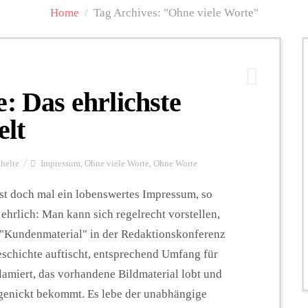
Home
/
Tag Archives: "Ohne viele Worte"
: Das ehrlichste
lt
chelte
Impressum
,
Ohne viele Worte
,
Ohne Worte
ist doch mal ein lobenswertes Impressum, so
 ehrlich: Man kann sich regelrecht vorstellen,
 "Kundenmaterial" in der Redaktionskonferenz
eschichte auftischt, entsprechend Umfang für
lamiert, das vorhandene Bildmaterial lobt und
bgenickt bekommt. Es lebe der unabhängige