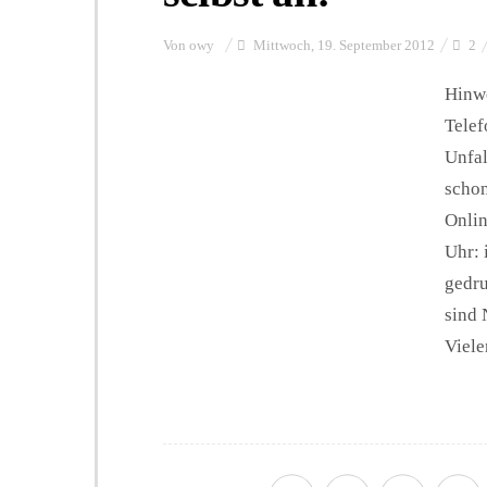
Von
owy
Mittwoch, 19. September 2012
2
Hinwe
Tele
Unfal
schon
Onlin
Uhr: 
gedru
sind 
Viele