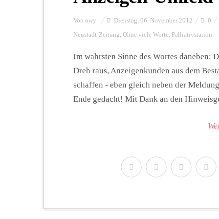
Von
owy
Dienstag, 06. November 2012
0
Neustadt-Zeitung
,
Ohne viele Worte
,
Palliativstation
Im wahrsten Sinne des Wortes daneben: D
Dreh raus, Anzeigenkunden aus dem Best
schaffen - eben gleich neben der Meldung 
Ende gedacht! Mit Dank an den Hinweisg
Wei