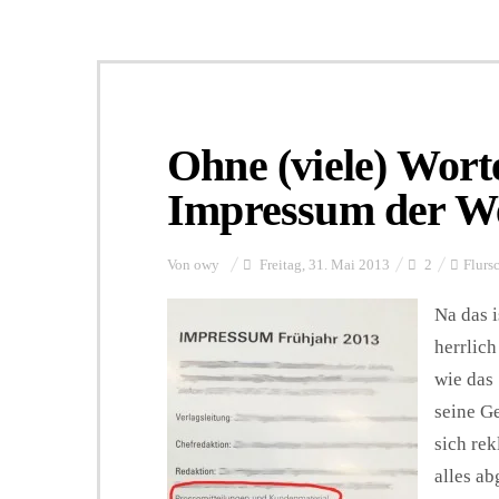
Ohne (viele) Worte
Impressum der We
Von
owy
Freitag, 31. Mai 2013
2
Flurs
Na das 
herrlich
wie das
seine G
sich rek
alles a