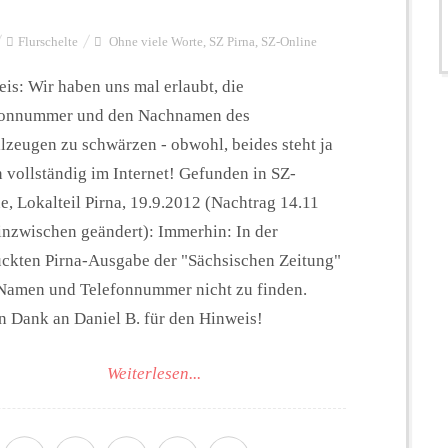
Flurschelte
Ohne viele Worte
,
SZ Pirna
,
SZ-Online
is: Wir haben uns mal erlaubt, die
fonnummer und den Nachnamen des
lzeugen zu schwärzen - obwohl, beides steht ja
 vollständig im Internet! Gefunden in SZ-
e, Lokalteil Pirna, 19.9.2012 (Nachtrag 14.11
inzwischen geändert): Immerhin: In der
ckten Pirna-Ausgabe der "Sächsischen Zeitung"
Namen und Telefonnummer nicht zu finden.
n Dank an Daniel B. für den Hinweis!
Weiterlesen...