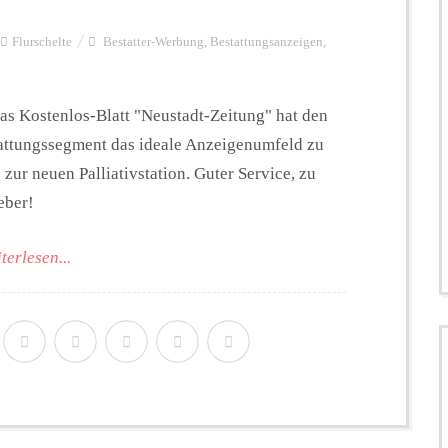
Flurschelte
Bestatter-Werbung
,
Bestattungsanzeigen
,
as Kostenlos-Blatt "Neustadt-Zeitung" hat den
attungssegment das ideale Anzeigenumfeld zu
zur neuen Palliativstation. Guter Service, zu
eber!
terlesen...