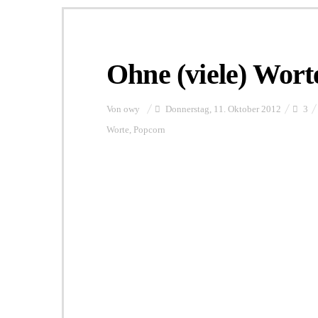
Ohne (viele) Wort
Von
owy
Donnerstag, 11. Oktober 2012
3
Worte
,
Popcorn