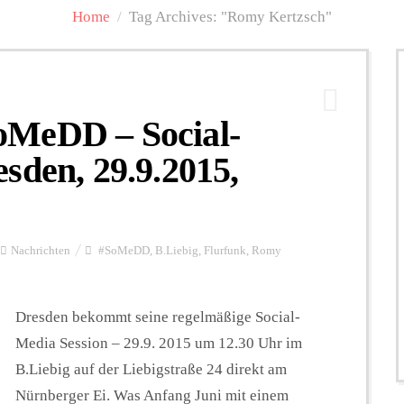
Home
/
Tag Archives: "Romy Kertzsch"
oMeDD – Social-
sden, 29.9.2015,
Nachrichten
#SoMeDD
,
B.Liebig
,
Flurfunk
,
Romy
Dresden bekommt seine regelmäßige Social-
Media Session – 29.9. 2015 um 12.30 Uhr im
B.Liebig auf der Liebigstraße 24 direkt am
Nürnberger Ei. Was Anfang Juni mit einem