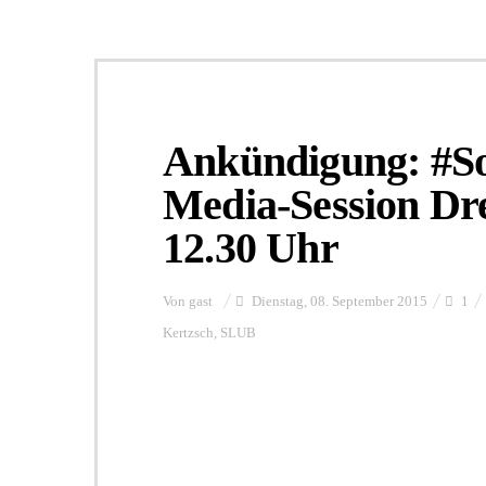
Ankündigung: #S
Media-Session Dre
12.30 Uhr
Von
gast
Dienstag, 08. September 2015
1
Kertzsch
,
SLUB