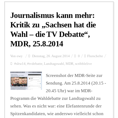
Journalismus kann mehr:
Personalien
Kritik zu „Sachsen hat die
Wahl – die TV Debatte“,
Hintergrund
MDR, 25.8.2014
FUNKTURM-Beiträge
Von
owy
Dienstag, 26. August 2014
0
Flurschelte
#sltw14
,
#tvdebatte
,
Landtagswahl
,
MDR
,
scribblelive
Podcast
Screenshot der MDR-Seite zur
Sendung. Am 25.8.2014 (20.15 -
20.45 Uhr) war im MDR-
Seminare
Programm die Wahldebatte zur Landtagswahl zu
sehen. Was es nicht war: eine Elefantenrunde der
Unterstützen
Spitzenkandidaten, wie anderswo vielleicht schon