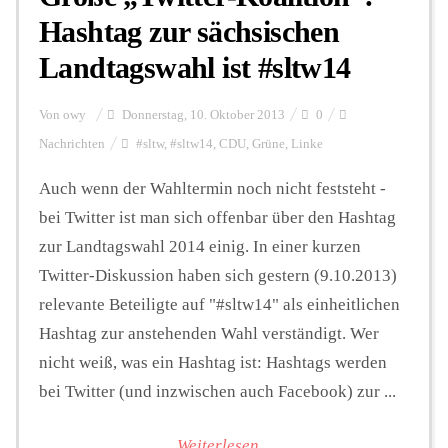
Hashtag zur sächsischen
Landtagswahl ist #sltw14
Von
owy
Donnerstag, 10. Oktober 2013
0
Nachrichten
#sltw
,
#sltw14
,
CDU
,
Grüne
,
Linke
Auch wenn der Wahltermin noch nicht feststeht -
bei Twitter ist man sich offenbar über den Hashtag
zur Landtagswahl 2014 einig. In einer kurzen
Twitter-Diskussion haben sich gestern (9.10.2013)
relevante Beteiligte auf "#sltw14" als einheitlichen
Hashtag zur anstehenden Wahl verständigt. Wer
nicht weiß, was ein Hashtag ist: Hashtags werden
bei Twitter (und inzwischen auch Facebook) zur ...
Weiterlesen...