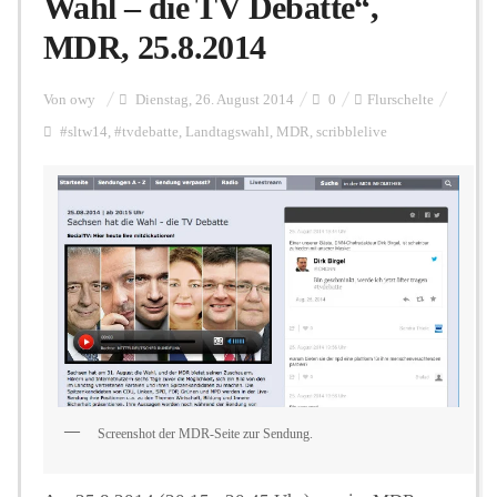
Wahl – die TV Debatte“,
MDR, 25.8.2014
Personalien
Von
owy
Dienstag, 26. August 2014
0
Flurschelte
#sltw14
,
#tvdebatte
,
Landtagswahl
,
MDR
,
scribblelive
Hintergrund
FUNKTURM-Beiträge
Podcast
Seminare
Screenshot der MDR-Seite zur Sendung.
Unterstützen