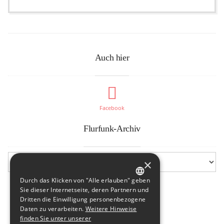
Auch hier
Facebook
Flurfunk-Archiv
×
Durch das Klicken von "Alle erlauben" geben
GERMAN
Sie dieser Internetseite, deren Partnern und
Dritten die Einwilligung personenbezogene
ENGLISH
Daten zu verarbeiten.
Weitere Hinweise
finden Sie unter unserer