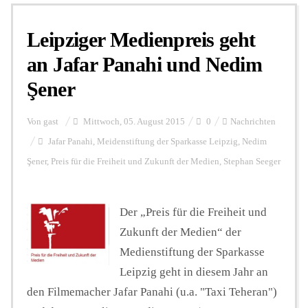
Leipziger Medienpreis geht
Personalien
an Jafar Panahi und Nedim
Şener
Hintergrund
Von
gast
Mittwoch, 05. August 2015
0
Nachrichten
FUNKTURM-Beiträge
Jafar Panahi
,
Meidenstiftung der Sparkasse Leipzig
,
Nedim
Şener
,
Preis für die Freiheit und Zukunft der Medien
,
Stephan Seeger
Podcast
Der „Preis für die Freiheit und
Zukunft der Medien“ der
Seminare
Medienstiftung der Sparkasse
Leipzig geht in diesem Jahr an
Unterstützen
den Filmemacher Jafar Panahi (u.a. "Taxi Teheran")