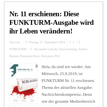
Nr. 11 erschienen: Diese
Personalien
FUNKTURM-Ausgabe wird
ihr Leben verändern!
Hintergrund
Von
owy
Freitag, 27. September 2019
1
FUNKTURM-Beiträge
FUNKTURM
Alexander Laboda
,
Alisa Sonntag
,
Andrea
Hansen
,
Benjamin Kutz
,
Benjamin Piel
Hola, da sind wir wieder: Am
Podcast
Mittwoch, 25.9.2019, ist
FUNKTURM Nr. 11 erschienen.
Seminare
Thema der aktuellen Ausgabe:
Nachrichtenkompetenz. Denn
Unterstützen
wie der gesamte Medienbereich