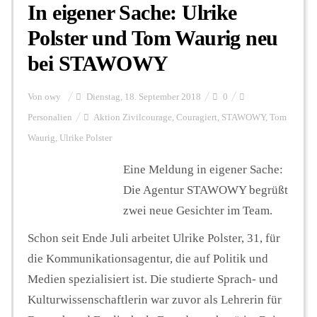
In eigener Sache: Ulrike
Polster und Tom Waurig neu
bei STAWOWY
Von
owy
Dienstag, 18. September 2018
0
Personalien
Aktion Zivilcourage
,
Couragiert
,
STAWOWY
,
Tom
Waurig
,
Ulrike Polster
Eine Meldung in eigener Sache:
Die Agentur STAWOWY begrüßt
zwei neue Gesichter im Team.
Schon seit Ende Juli arbeitet Ulrike Polster, 31, für
die Kommunikationsagentur, die auf Politik und
Medien spezialisiert ist. Die studierte Sprach- und
Kulturwissenschaftlerin war zuvor als Lehrerin für