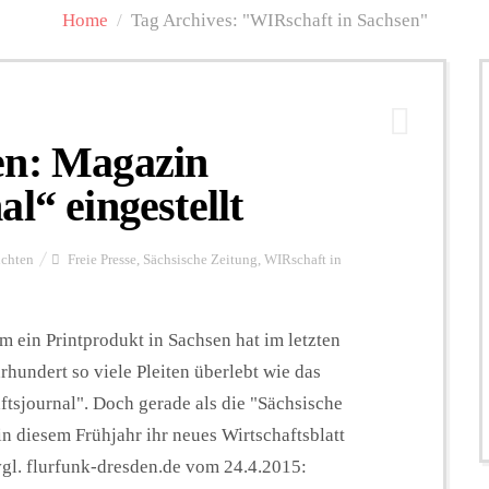
Home
/
Tag Archives: "WIRschaft in Sachsen"
en: Magazin
l“ eingestellt
ichten
Freie Presse
,
Sächsische Zeitung
,
WIRschaft in
 ein Printprodukt in Sachsen hat im letzten
hrhundert so viele Pleiten überlebt wie das
ftsjournal". Doch gerade als die "Sächsische
in diesem Frühjahr ihr neues Wirtschaftsblatt
(vgl. flurfunk-dresden.de vom 24.4.2015: