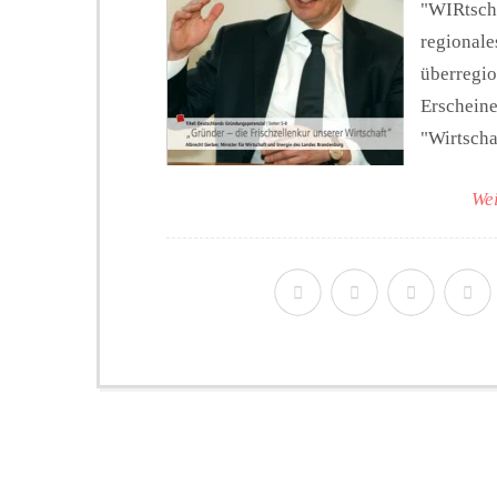
"WIRtscha
regionale
überregio
Erscheine
"Wirtscha
Wei