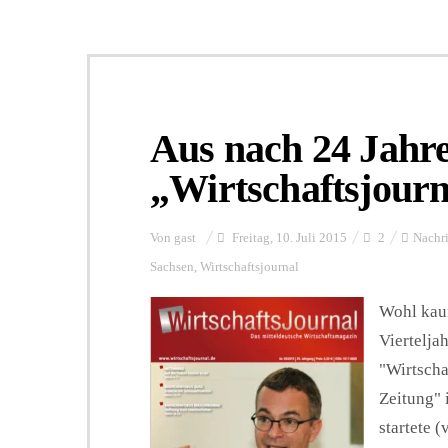
Aus nach 24 Jahr
„Wirtschaftsjourna
Von
gast
Freitag, 10. Juli 2015
2
Nachr
Sachsen
,
Wirtschaftsjournal
Wohl kaum
Viertelja
"Wirtscha
Zeitung" 
startete 