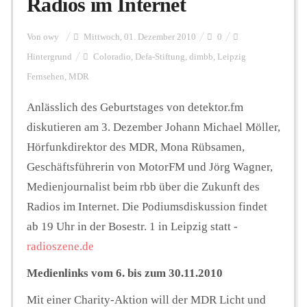
Radios im Internet
Personalien
Von
owy
Mittwoch, 01. Dezember 2010
0
Hintergrund
Coloradio
,
Defa-Stiftung
,
dimbb
,
Leipzig
Fernsehen
,
MDR
Hintergrund
Anlässlich des Geburtstages von detektor.fm
diskutieren am 3. Dezember Johann Michael Möller,
FUNKTURM-Beiträge
Hörfunkdirektor des MDR, Mona Rübsamen,
Geschäftsführerin von MotorFM und Jörg Wagner,
Medienjournalist beim rbb über die Zukunft des
Podcast
Radios im Internet. Die Podiumsdiskussion findet
ab 19 Uhr in der Bosestr. 1 in Leipzig statt -
Seminare
radioszene.de
Medienlinks vom 6. bis zum 30.11.2010
Unterstützen
Mit einer Charity-Aktion will der MDR Licht und