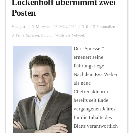
Löckenhoff übernimmt zwei
Posten
Personalien
Von
gast
Mittwoch, 23. März 2011
0
Personalien
Prinz
,
Spiesser
,
Unicum
,
Wildstyle Network
Hintergrund
Der "Spiesser"
erneuert seine
FUNKTURM-Beiträge
Führungsriege.
Nachdem Eva Weber
als neue
Podcast
Chefredakteurin
bereits seit Ende
Seminare
vergangenen Jahres
für die Inhalte des
Unterstützen
Blatts verantwortlich