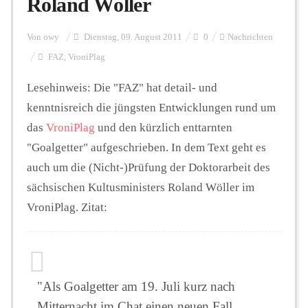
Roland Wöller
Personalien
Von
owy
Dienstag, 09. August 2011
0
Nachrichten
FAZ
,
VroniPlag
Hintergrund
Lesehinweis: Die "FAZ" hat detail- und
kenntnisreich die jüngsten Entwicklungen rund um
das
VroniPlag
und den kürzlich enttarnten
FUNKTURM-Beiträge
"Goalgetter" aufgeschrieben. In dem Text geht es
auch um die (Nicht-)Prüfung der Doktorarbeit des
sächsischen Kultusministers Roland Wöller im
Podcast
VroniPlag. Zitat:
Seminare
"Als Goalgetter am 19. Juli kurz nach
Unterstützen
Mitternacht im Chat einen neuen Fall