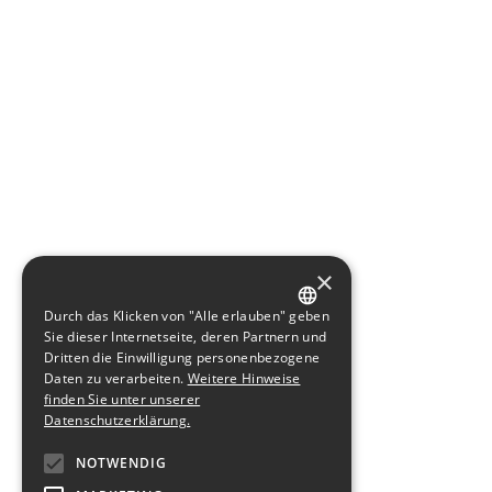
×
Durch das Klicken von "Alle erlauben" geben
GERMAN
Sie dieser Internetseite, deren Partnern und
Dritten die Einwilligung personenbezogene
ENGLISH
Daten zu verarbeiten.
Weitere Hinweise
finden Sie unter unserer
Datenschutzerklärung.
NOTWENDIG