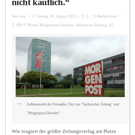
nicht käuflich.“
Personalien
Von
owy
Freitag, 30. August 2013
0
Nachrichten
DD+V
,
Mopo
,
Morgenpost Sachsen
,
Sächsische Zeitung
,
SZ
Hintergrund
FUNKTURM-Beiträge
Podcast
Außenansicht der Ostraallee, Sitz von "Sächsischer Zeitung" und
Seminare
"Morgenpost Dresden"
Unterstützen
Wie reagiert der größte Zeitungsverlag am Platze