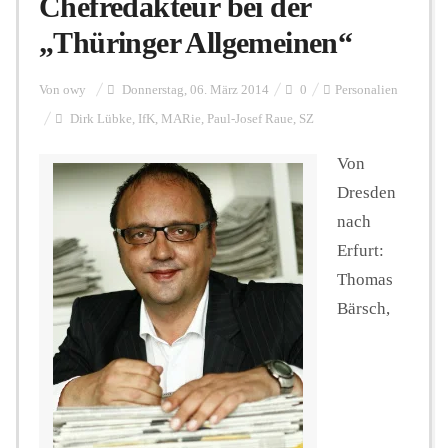
Chefredakteur bei der
„Thüringer Allgemeinen“
Personalien
Von
owy
Donnerstag, 06. März 2014
0
Personalien
Dirk Lübke
,
IfK
,
MARie
,
Paul-Josef Raue
,
SZ
Hintergrund
Von
Dresden
FUNKTURM-Beiträge
nach
Erfurt:
Thomas
Podcast
Bärsch,
Seminare
Unterstützen