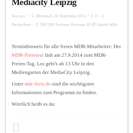
Mediacity Leipzig
Personalien
Von
owy
Mittwoch, 24. September 2014
0
Nachrichten
DJV
,
DJV Sachsen
,
Freienrat
,
IG FF
,
Karola Wille
Hintergrund
Terminhinweis für alle freien MDR-Mitarbeiter: Der
MDR-Freienrat
lädt am 27.9.2014 zum MDR-
FUNKTURM-Beiträge
Freien-Tag. Los geht's ab 13 Uhr in den
Mediengarten der MediaCity Leipzig.
Podcast
Unter
mdr-freie.de
sind die wichtigsten
Informationen zum Programm zu finden.
Wörtlich heißt es da:
Seminare
Unterstützen