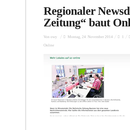
Regionaler Newsd
Zeitung“ baut Onl
Von
owy
Montag, 24. November 2014
1
Online