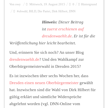
Von
owy
Mittwoch, 19. August 2015
0
Hintergrund
#obwdd
,
BILD
,
Die Partei
,
Dirk Hilbert
,
DNN
Personalien
Hinweis:
Dieser Beitrag
ist
zuerst erschienen auf
Hintergrund
dresdenwaehlt.de
. Er ist für die
Veröffentlichung hier leicht bearbeitet.
FUNKTURM-Beiträge
Und, erinnern Sie sich noch? An unser Blog
dresdenwaehlt.de
? Und den Wahlkampf zur
Oberbürgermeisterwahl in Dresden 2015?
Podcast
Es ist inzwischen über sechs Wochen her, dass
Dresden einen neuen Oberbürgermeister
gewählt
Seminare
hat. Inzwischen sind die Wahl von Dirk Hilbert für
gültig erklärt und sämtliche Widersprüche
Unterstützen
abgelehnt worden (vgl. DNN-Online vom