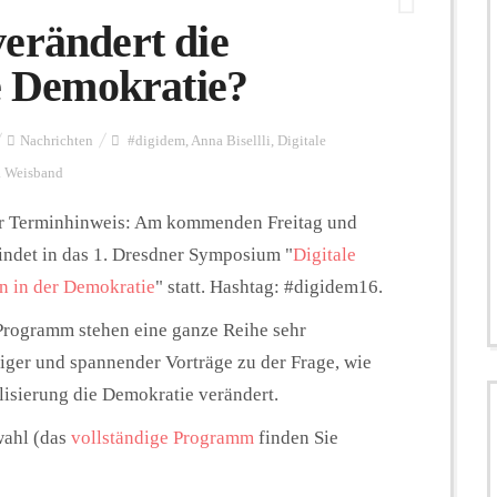
erändert die
ie Demokratie?
Nachrichten
#digidem
,
Anna Bisellli
,
Digitale
 Weisband
r Terminhinweis: Am kommenden Freitag und
indet in das 1. Dresdner Symposium "
Digitale
n in der Demokratie
" statt. Hashtag: #digidem16.
rogramm stehen eine ganze Reihe sehr
iger und spannender Vorträge zu der Frage, wie
alisierung die Demokratie verändert.
wahl (das
vollständige Programm
finden Sie