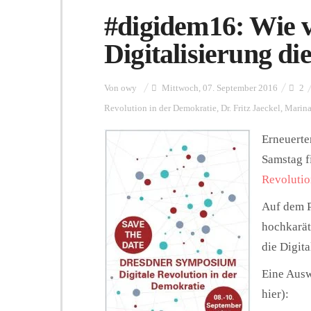
#digidem16: Wie v
Digitalisierung d
Von
owy
Mittwoch, 07. September 2016
2
Revolution in der Demokratie
,
Dr. Fritz Jaeckel
,
Marina
Erneuerte
Samstag f
Revolutio
Auf dem P
hochkarät
die Digit
Eine Aus
hier):