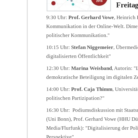
Freitag
9:30 Uhr:
Prof. Gerhard Vowe
, Heinrich 
Kommunikation in der Online-Welt. Dimen
politischer Kommunikation."
10:15 Uhr:
Stefan Niggemeier
, Übermedi
digitalisierten Öffentlichkeit"
12:30 Uhr:
Marina Weisband
, Autorin: 
demokratische Beteiligung im digitalen Ze
14:00 Uhr:
Prof. Caja Thimm
, Universit
politischen Partizipation?"
16:30 Uhr: Podiumsdiskussion mit Staats
(Uni Bonn), Prof. Gerhard Vowe (HHU Dü
Media/Flurfunk): "Digitalisierung der Pol
Perspektive".