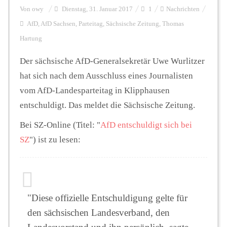
Von
owy
Dienstag, 31. Januar 2017
1
Nachrichten
AfD
,
AfD Sachsen
,
Parteitag
,
Sächsische Zeitung
,
Thomas
Personalien
Hartung
Der sächsische AfD-Generalsekretär Uwe Wurlitzer
Hintergrund
hat sich nach dem Ausschluss eines Journalisten
vom AfD-Landesparteitag in Klipphausen
FUNKTURM-Beiträge
entschuldigt. Das meldet die Sächsische Zeitung.
Bei SZ-Online (Titel: "
AfD entschuldigt sich bei
SZ
") ist zu lesen:
Podcast
Seminare
"Diese offizielle Entschuldigung gelte für
den sächsischen Landesverband, den
Unterstützen