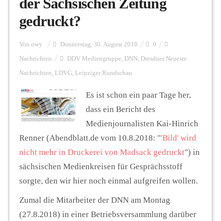
der Sächsischen Zeitung
gedruckt?
Personalien
Von
owy
Donnerstag, 30. August 2018
0
Nachrichten
DDV Mediengruppe
,
DNN
,
Dresdner Neueste
Hintergrund
Nachrichten
,
LDVG
,
Leipziger Rundschau
Es ist schon ein paar Tage her,
FUNKTURM-Beiträge
dass ein Bericht des
Medienjournalisten Kai-Hinrich
Renner (Abendblatt.de vom 10.8.2018: "
'Bild' wird
Podcast
nicht mehr in Druckerei von Madsack gedruckt
") in
sächsischen Medienkreisen für Gesprächsstoff
Seminare
sorgte, den wir hier noch einmal aufgreifen wollen.
Zumal die Mitarbeiter der DNN am Montag
Unterstützen
(27.8.2018) in einer Betriebsversammlung darüber