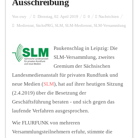
Ausschreibung
Personalien
Von
owy
Dienstag, 02. April 2019
0
Nachrichten
Medienrat
,
SächsPRG
,
SLM
,
SLM-Medienrat
,
SLM-Versammlung
Hintergrund
Paukenschlag in Leipzig: Die
SLM-Versammlung, zweites
FUNKTURM-Beiträge
Gremium der Sächsischen
Landesmedienanstalt für privaten Rundfunk und
neue Medien (
SLM
), hat auf ihrer heutigen Sitzung
Podcast
(2.4.2019) über die Besetzung der
Geschäftsführung beraten - und sich gegen das
Seminare
laufende Verfahren ausgesprochen.
Wie FLURFUNK von mehreren
Unterstützen
Versammlungsteilnehmern erfuhr, stimmte die