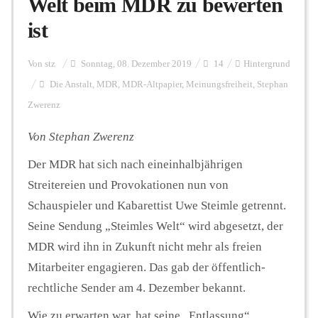
Welt beim MDR zu bewerten
ist
Personalien
Von
stz
Sonntag, 08. Dezember 2019
14
Hintergrund
Die Anstalt
,
MDR
,
MDR-Altpapier
,
Meinungsfreiheit
,
Stephan
Hintergrund
Zwerenz
Von Stephan Zwerenz
FUNKTURM-Beiträge
Der MDR hat sich nach eineinhalbjährigen
Streitereien und Provokationen nun von
Podcast
Schauspieler und Kabarettist Uwe Steimle getrennt.
Seine Sendung „Steimles Welt“ wird abgesetzt, der
MDR wird ihn in Zukunft nicht mehr als freien
Seminare
Mitarbeiter engagieren. Das gab der öffentlich-
rechtliche Sender am 4. Dezember bekannt.
Unterstützen
Wie zu erwarten war, hat seine „Entlassung“