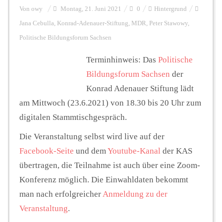
Von
owy
Montag, 21. Juni 2021
0
Hintergrund
Jana Cebulla
,
Konrad-Adenauer-Stiftung
,
MDR
,
Peter Stawowy
,
Personalien
Politische Bildungsforum Sachsen
Terminhinweis: Das
Politische
Hintergrund
Bildungsforum Sachsen
der
Konrad Adenauer Stiftung lädt
FUNKTURM-Beiträge
am Mittwoch (23.6.2021) von 18.30 bis 20 Uhr zum
digitalen Stammtischgespräch.
Die Veranstaltung selbst wird live auf der
Podcast
Facebook-Seite
und dem
Youtube-Kanal
der KAS
übertragen, die Teilnahme ist auch über eine Zoom-
Seminare
Konferenz möglich. Die Einwahldaten bekommt
man nach erfolgreicher
Anmeldung zu der
Veranstaltung
.
Unterstützen