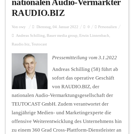
nationalen Audio-Vermarkter
RAUDIO.BIZ
Personalien
Von
owy
Dienstag, 04. Januar 2022
0
Personalien
Andreas Schilling
,
Bauer media group
,
Erwin Linnenbach
,
Hintergrund
Raudio.biz
,
Teutocast
Pressemitteilung vom 3.1.2022
FUNKTURM-Beiträge
Andreas Schilling (58) führt ab
sofort das operative Geschäft
Podcast
von RAUDIO.BIZ, der
nationalen Audio-Vermarktungsgesellschaft der
TEUTOCAST GmbH. Zudem verantwortet der
Seminare
langjährige Medien- und Marketingexperte die
offensive Weiterentwicklung des Unternehmens hin
Unterstützen
zu einem 360 Grad Cross-Plattform-Dienstleister an